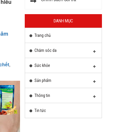
 hiểu
DANH MỤC
 sâm
Trang chủ
Chăm sóc da
 chết
,
Sức khỏe
Sản phẩm
Thông tin
Tin tức