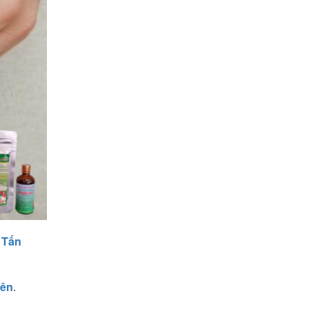
 Tấn
iên
.