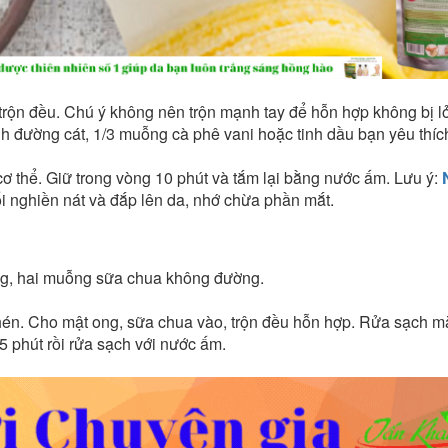
rộn đều. Chú ý không nên trộn mạnh tay để hỗn hợp không bị l
h đường cát, 1/3 muỗng cà phê vani hoặc tinh dầu bạn yêu thíc
ơ thể. Giữ trong vòng 10 phút và tắm lại bằng nước ấm. Lưu ý:
ối nghiền nát và đắp lên da, nhớ chừa phần mắt.
ng, hai muỗng sữa chua không đường.
én. Cho mật ong, sữa chua vào, trộn đều hỗn hợp. Rửa sạch mặ
5 phút rồi rửa sạch với nước ấm.