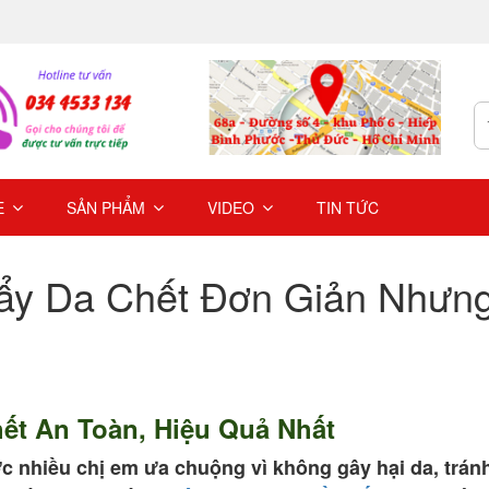
E
SẢN PHẨM
VIDEO
TIN TỨC
Tẩy Da Chết Đơn Giản Nhưn
ết An Toàn, Hiệu Quả Nhất
 nhiều chị em ưa chuộng vì không gây hại da, trán