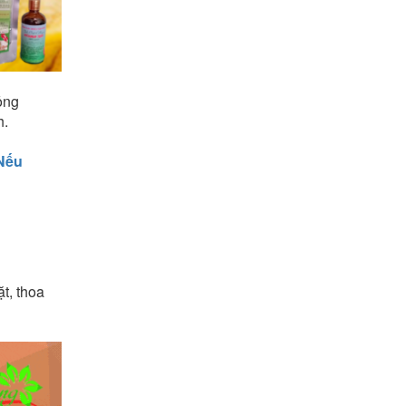
ỏng
h.
Nếu
t, thoa