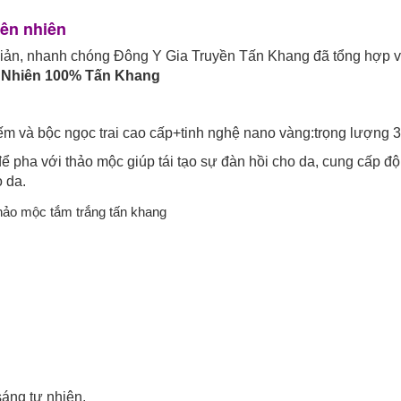
hiên nhiên
 đơn giản, nhanh chóng Đông Y Gia Truyền Tấn Khang đã tổng hợp 
 Nhiên 100% Tấn Khang
iếm và bộc ngọc trai cao cấp+tinh nghệ nano vàng:trọng lượng 
 để pha với thảo mộc giúp tái tạo sự đàn hồi cho da, cung cấp đ
o da.
sáng tự nhiên.