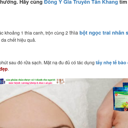
thường. Hãy cùng
Đông Y Gia Truyền Tấn Khang
tìm
thìa
bột ngọc trai nhân
c khoảng 1 thìa canh, trộn cùng 2
 da chết hiệu quả.
hút sau đó rửa sạch. Mặt nạ đu đủ có tác dụng
tẩy nhẹ tế bào
 đẹp
.