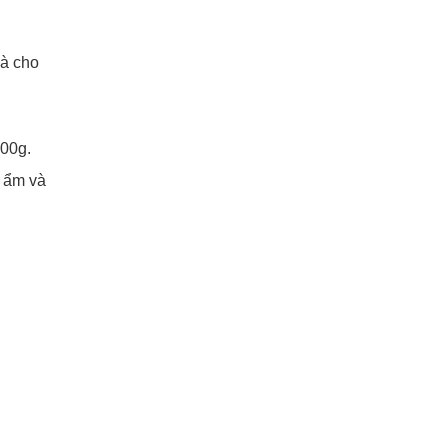
và cho
300g.
ộ ẩm và