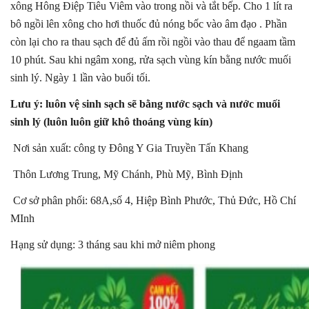
xông Hông Điệp Tiêu Viêm vào trong nồi và tắt bếp. Cho 1 lít ra 
bô ngồi lên xông cho hơi thuốc đủ nóng bốc vào âm đạo . Phần 
còn lại cho ra thau sạch để đủ ấm rồi ngồi vào thau để ngaam tầm 
10 phút. Sau khi ngâm xong, rửa sạch vùng kín bằng nước muối 
sinh lý. Ngày 1 lần vào buổi tối.
Lưu ý: luôn vệ sinh sạch sẽ bằng nước sạch và nước muối 
sinh lý (luôn luôn giữ khô thoáng vùng kín)
 Nơi sản xuất: công ty Đông Y Gia Truyền Tấn Khang
 Thôn Lương Trung, Mỹ Chánh, Phù Mỹ, Bình Định
 Cơ sở phân phối: 68A,số 4, Hiệp Bình Phước, Thủ Đức, Hồ Chí 
MInh
Hạng sử dụng: 3 tháng sau khi mở niêm phong