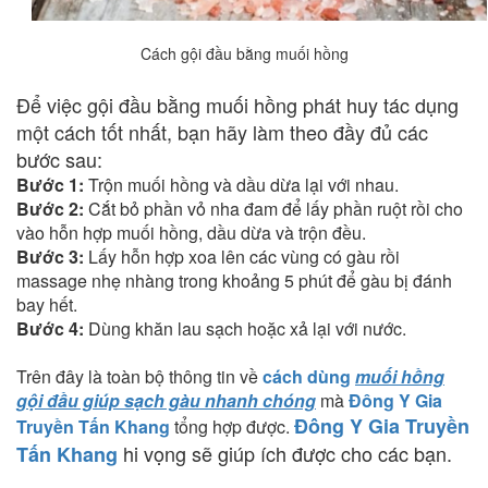
Cách gội đầu bằng muối hồng
Để việc gội đầu bằng muối hồng phát huy tác dụng
một cách tốt nhất, bạn hãy làm theo đầy đủ các
bước sau:
Bước 1:
Trộn muối hồng và dầu dừa lại với nhau.
Bước 2:
Cắt bỏ phần vỏ nha đam để lấy phần ruột rồi cho
vào hỗn hợp muối hồng, dầu dừa và trộn đều.
Bước 3:
Lấy hỗn hợp xoa lên các vùng có gàu rồi
massage nhẹ nhàng trong khoảng 5 phút để gàu bị đánh
bay hết.
Bước 4:
Dùng khăn lau sạch hoặc xả lại với nước.
Trên đây là toàn bộ thông tin về
cách dùng
muối hồng
gội đầu giúp sạch gàu nhanh chóng
mà
Đông Y Gia
Đông Y Gia Truyền
Truyền Tấn Khang
tổng hợp được.
h
i vọng sẽ giúp ích được cho các bạn.
Tấn Khang