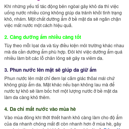
Khi những yếu tố tác động bên ngòai gây khô da thì việc
uống nước nhiều cũng không giúp da tránh khỏi tình trạng
khô, nhám. Một chất dưỡng ẩm ở bề mặt da sẽ ngăn chặn
việc mất nước một cách hiệu quả.
2. Càng dưỡng ẩm nhiều càng tốt
Tùy theo mỗi lọai da và tùy điều kiện môi trường khác nhau
mà da cần dưỡng ẩm phù hợp. Đôi khi việc dưỡng ẩm quá
nhiều làm bít các lỗ chân lông sẽ gây ra viêm da.
3. Phun nước lên mặt sẽ giúp da giữ ẩm
Phun nước lên mặt chỉ đem lại cảm giác thỏai mái chứ
không giúp ẩm da. Mặt khác nếu bạn không lau mà để
nước tự khô sẽ làm bốc hơi một lượng nước ở bề mặt da
làm da càng khô thêm.
4. Da chỉ mất nước vào mùa hè
Vào mùa đông khi thời thiết hanh khô càng làm cho độ ẩm
của da nhanh chóng mất đi còn nhanh hơn ở mùa hè, gây