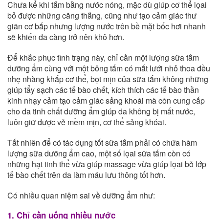
Chưa kể khi tắm bằng nước nóng, mặc dù giúp cơ thể lọai
bỏ được những căng thẳng, cũng như tạo cảm giác thư
giãn cơ bắp nhưng lượng nước trên bề mặt bốc hơi nhanh
sẽ khiến da càng trở nên khô hơn.
Để khắc phục tình trạng này, chỉ cần một lượng sữa tắm
dưỡng ẩm cùng với một bông tắm có mắt lưới nhỏ thoa đều
nhẹ nhàng khắp cơ thể, bọt mịn của sữa tắm không những
giúp tẩy sạch các tế bào chết, kích thích các tế bào thần
kinh nhạy cảm tạo cảm giác sảng khoái mà còn cung cấp
cho da tinh chất dưỡng ẩm giúp da không bị mất nước,
luôn giữ được vẻ mềm mịn, cơ thể sảng khóai.
Tất nhiên để có tác dụng tốt sữa tắm phải có chứa hàm
lượng sữa dưỡng ẩm cao, một số lọai sữa tắm còn có
những hạt tinh thể vừa giúp massage vừa giúp lọai bỏ lớp
tế bào chết trên da làm máu lưu thông tốt hơn.
Có nhiều quan niệm sai về dưỡng ẩm như:
1. Chỉ cần uống nhiều nước