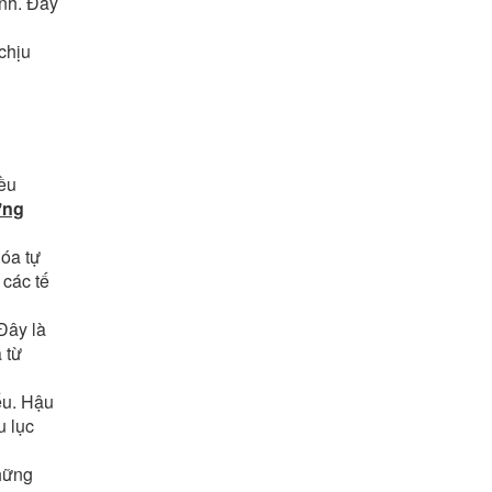
anh. Đây
chịu
iều
ơng
hóa tự
 các tế
Đây là
 từ
ếu. Hậu
u lục
hững