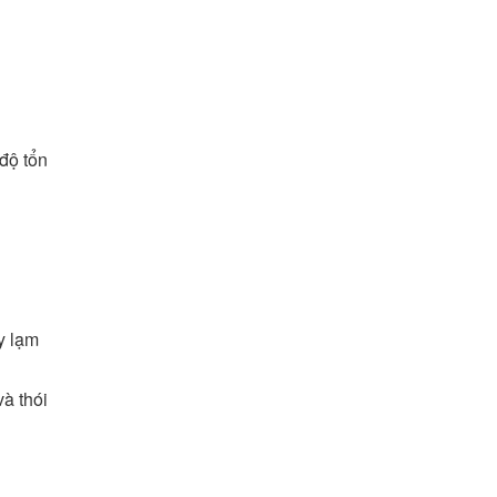
độ tổn
y lạm
và thói