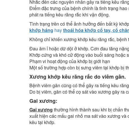
Nhắc đến các nguyên nhân gây ra tiếng kêu răng
Điểm đặc trưng của bệnh chính là tình trạng ha
phát ra tiếng kêu răng rắc khi vận động.
Tình trạng trên có thể ảnh hưởng đến bất kỳ khớ
khớp háng
hay
thoái hóa khớp cổ tay, cổ châ
Không chỉ khiến xương khớp kêu răng rắc, bệnh t
Đau âm ỉ hoặc dữ dội ở khớp. Cơn đau tăng nặng
Khớp cứng và khó cử động vào buổi sáng hoặc sau
Phạm vi hoạt động của khớp bị giới hạn
Một số trường hợp còn bị sưng viêm tại khớp bị t
Xương khớp kêu răng rắc do viêm gân.
Bệnh viêm gân cũng có thể gây ra tiếng kêu răng 
Do bị viêm, gân có thể cọ sát vào xương gây ra c
Gai xương:
Gai xương
thường hình thành sau khi bị chấn t
xuất hiện các mấu gai nhỏ ma sát vào xương và
kêu tại khớp.