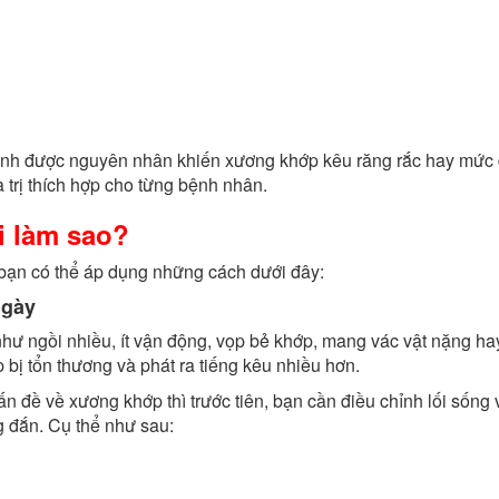
định được nguyên nhân khiến xương khớp kêu răng rắc hay mức 
 trị thích hợp cho từng bệnh nhân.
i làm sao?
, bạn có thể áp dụng những cách dưới đây:
ngày
như ngồi nhiều, ít vận động, vọp bẻ khớp, mang vác vật nặng ha
ị tổn thương và phát ra tiếng kêu nhiều hơn.
n đề về xương khớp thì trước tiên, bạn cần điều chỉnh lối sống 
 đắn. Cụ thể như sau: