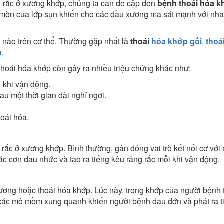
 rắc ở xương khớp, chúng ta cần đề cập đến
bệnh thoái hóa 
o mòn của lớp sụn khiến cho các đầu xương ma sát mạnh với nh
p nào trên cơ thể. Thường gặp nhất là
thoái
hóa khớp gối
,
thoá
n
.
hoái hóa khớp còn gây ra nhiều triệu chứng khác như:
 khi vận động.
 một thời gian dài nghỉ ngơi.
hoái hóa.
rắc ở xương khớp. Bình thường, gân đóng vai trò kết nối cơ với
ác cơn đau nhức và tạo ra tiếng kêu răng rắc mỗi khi vận động.
hương hoặc thoái hóa khớp. Lúc này, trong khớp của người bệnh
 các mô mềm xung quanh khiến người bệnh đau đớn và phát ra t