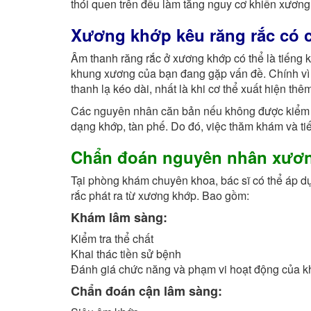
thói quen trên đều làm tăng nguy cơ khiến xương
Xương khớp kêu răng rắc có 
Âm thanh răng rắc ở xương khớp có thể là tiếng k
khung xương của bạn đang gặp vấn đề. Chính vì 
thanh lạ kéo dài, nhất là khi cơ thể xuất hiện t
Các nguyên nhân căn bản nếu không được kiểm s
dạng khớp, tàn phế. Do đó, việc thăm khám và tiế
Chẩn đoán nguyên nhân xươn
Tại phòng khám chuyên khoa, bác sĩ có thể áp dụ
rắc phát ra từ xương khớp. Bao gồm:
Khám lâm sàng:
Kiểm tra thể chất
Khai thác tiền sử bệnh
Đánh giá chức năng và phạm vi hoạt động của k
Chẩn đoán cận lâm sàng: