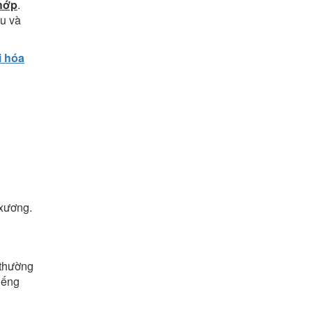
khớp
.
au và
i hóa
 xương.
 thường
iếng