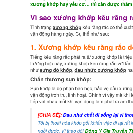
xương khớp hay yếu cơ… thì cần được thăm kh
Vì sao xương khớp kêu răng 
Tình trạng
xương khớp
kêu răng rắc có thể xuấ
vận động hàng ngày. Cụ thể như sau:
1. Xương khớp kêu răng rắc d
Tiếng kêu răng rắc phát ra từ xương khớp là tri
trường hợp này, xương khớp kêu răng rắc với tần 
như
sưng đỏ khớp
,
đau nhức xương khớp
ha
Chấn thương sụn khớp:
Sụn khớp là bộ phận bao bọc, bảo vệ đầu xương 
vận động trơn tru, linh hoạt. Chính vì vậy mà khi 
tiếp với nhau mỗi khi vận động làm phát ra âm th
[CHIA SẺ]:
Đau như chết đi sống lại vì th
Tôi bị thoái hóa khớp gối khiến việc đi lại rấ
ngồi được. Vì theo dõi
Đông Y Gia Truyền T