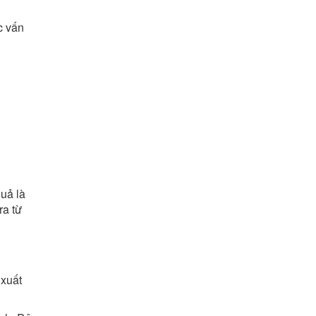
c vấn
quả là
ra từ
 xuất