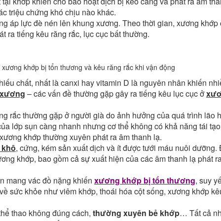
tại khớp khiến cho bao hoạt dịch bị kéo căng và phát ra âm th
ác triệu chứng khó chịu nào khác.
g áp lực đè nén lên khung xương. Theo thời gian, xương khớp 
t ra tiếng kêu răng rắc, lục cục bất thường.
 xương khớp bị tổn thương và kêu răng rắc khi vận động
iếu chất, nhất là canxi hay vitamin D là nguyên nhân khiến nh
 xương
– các vấn đề thường gặp gây ra tiếng kêu lục cục ở
xư
ng rắc thường gặp ở người già do ảnh hưởng của quá trình lão 
 của lớp sụn càng nhanh nhưng cơ thể không có khả năng tái tạo
 xương khớp thường xuyên phát ra âm thanh lạ.
 khô
, cứng, kém sản xuất dịch và ít được tưới máu nuôi dưỡng. 
ơng khớp, bao gồm cả sự xuất hiện của các âm thanh lạ phát ra
ên mang vác đồ nặng khiến
xương khớp bị tổn thương
, suy y
 về sức khỏe như viêm khớp, thoái hóa cột sống, xương khớp kê
 thể thao không đúng cách,
thường xuyên bẻ khớp
… Tất cả n