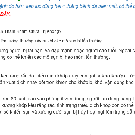
nh đỡ hẳn, tiếp tục dùng hết 4 tháng bệnh đã biến mất, có thể đi
 ĐÂY
.
iện tượng thường xảy ra khi các mô sụn bị tổn thương
ững người bị tai nạn, va đập mạnh hoặc người cao tuổi. Ngoài r
ng có thể khiến các mô sụn bị hao mòn, tổn thương.
êu răng rắc do thiếu dịch khớp (hay còn gọi là
khô khớp
). Lú
 sản xuất dịch nhầy bôi trơn khiến cho khớp bị khô, vận động khó
à trên 60 tuổi, dân văn phòng ít vận động, người lao động nặng, 
xương khớp kêu răng rắc, tình trạng thiếu dịch khớp còn có thể
ài sẽ khiến sụn và xương dưới sụn bị hủy hoại nghiêm trọng dẫ