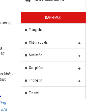
DANH MỤC
n uống,
Trang chủ
Chăm sóc da
ng
hác
Sức khỏe
Sản phẩm
ho khớp
trực
Thông tin
Tin tức
y
hông
à lựa