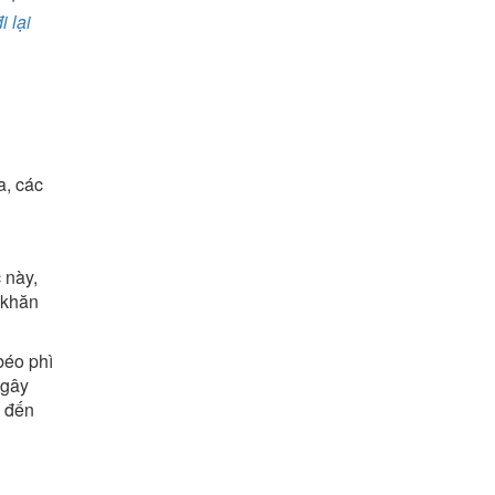
 lại
a, các
c này,
 khăn
béo phì
 gây
n đến