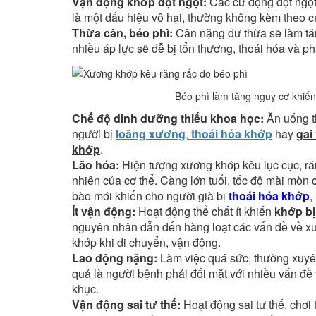
Vận động khớp đột ngột:
Các cử động đột ngột 
là một dấu hiệu vô hại, thường không kèm theo c
Thừa cân, béo phì:
Cân nặng dư thừa sẽ làm tăn
nhiều áp lực sẽ dễ bị tổn thương, thoái hóa và phá
Béo phì làm tăng nguy cơ khiến
Chế độ dinh dưỡng thiếu khoa học:
Ăn uống th
người bị
loãng xương
,
thoái hóa khớp
hay
gai
khớp
.
Lão hóa:
Hiện tượng xương khớp kêu lục cục, ră
nhiên của cơ thể. Càng lớn tuổi, tốc độ mài mòn
bào mới khiến cho người già bị
thoái hóa khớp
,
Ít vận động:
Hoạt động thể chất ít khiến
khớp bị
nguyên nhân dẫn đến hàng loạt các vấn đề về xư
khớp khi di chuyển, vận động.
Lao động nặng:
Làm việc quá sức, thường xuy
quả là người bệnh phải đối mặt với nhiều vấn đề
khục.
Vận động sai tư thế:
Hoạt động sai tư thế, chơi