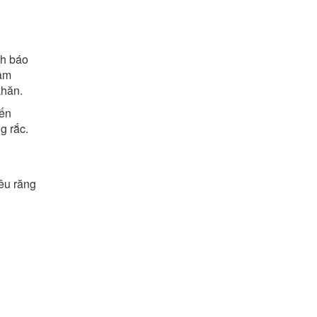
nh báo
 âm
khăn.
iến
g rắc.
êu răng