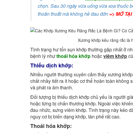
chọn. Sau 30 ngày vừa uống vừa xoa thuốc bệ
thoăn thoắt mà không hề đau đớn
=>
MỞ TẠI
Xương khớp kêu răng rắc là h
Tình trạng hư tổn sụn khớp thường gặp nhất ở nh
bệnh lý như
thoái hóa khớp
hoặc
viêm khớp
cũ
Thiếu dịch khớp:
Nhiều người thường xuyên cảm thấy xương khớp k
chất nhầy tiết ra ít hoặc cơ thể hoàn toàn không
và phát ra âm thanh.
Đối tượng bị thiếu dịch khớp chủ yếu là người gi
hoặc từng bị chấn thương khớp. Ngoài việc khiến 
đau nhức, sưng viêm khớp. Tình trạng này kéo d
nguy cơ bị biến dạng khớp, tàn phế rất cao.
Thoái hóa khớp: