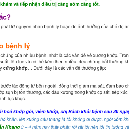
ám và tiếp nhận điều trị càng sớm càng tốt.
rắc?
t phát từ nguyên nhân bệnh lý hoặc do ảnh hưởng của chế độ ă
o bệnh lý
ệu chứng của nhiều bệnh, nhất là các vấn đề về xương khớp. Tro
suất liên tục và có thể kèm theo nhiều triệu chứng bất thường k
y
cứng khớp
… Dưới đây là các vấn đề thường gặp:
trước tác động từ bên ngoài, đồng thời giảm ma sát, đảm bảo c
lớp sụn bị tổn thương, các đầu xương trong khớp cọ sát, tiếp xúc 
anh lục khục.
oái hoá khớp gối, viêm khớp, chị Bách khỏi bệnh sau 30 ngà
t khó khăn, lên xuống cầu thang là tôi không đi được, ngồi xổm k
ấn Khang
3 – 4 năm nay thấy phản rồi rất tốt nên tôi tin tưởng v