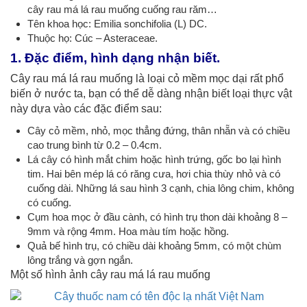
cây rau má lá rau muống cuống rau răm…
Tên khoa học: Emilia sonchifolia (L) DC.
Thuộc họ: Cúc – Asteraceae.
1. Đặc điểm, hình dạng nhận biết.
Cây rau má lá rau muống là loại cỏ mềm mọc dại rất phổ
biến ở nước ta, bạn có thể dễ dàng nhận biết loại thực vật
này dựa vào các đặc điểm sau:
Cây cỏ mềm, nhỏ, mọc thẳng đứng, thân nhẵn và có chiều
cao trung bình từ 0.2 – 0.4cm.
Lá cây có hình mắt chim hoặc hình trứng, gốc bo lại hình
tim. Hai bên mép lá có răng cưa, hơi chia thùy nhỏ và có
cuống dài. Những lá sau hình 3 cạnh, chia lông chim, không
có cuống.
Cụm hoa mọc ở đầu cành, có hình trụ thon dài khoảng 8 –
9mm và rộng 4mm. Hoa màu tím hoặc hồng.
Quả bế hình trụ, có chiều dài khoảng 5mm, có một chùm
lông trắng và gợn ngắn.
Một số hình ảnh cây rau má lá rau muống