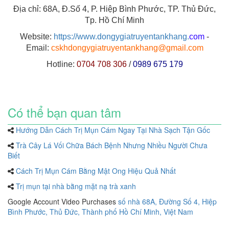
Địa chỉ: 68A, Đ.Số 4, P. Hiệp Bình Phước, TP. Thủ Đức,
Tp. Hồ Chí Minh
Website:
https://www.dongygiatruyentankhang.
com
-
Email:
cskhdongygiatruyentankhang@gmail.com
Hotline:
0704 708 306
/
0989 675 179
Có thể bạn quan tâm
Hướng Dẫn Cách Trị Mụn Cám Ngay Tại Nhà Sạch Tận Gốc
Trà Cây Lá Vối Chữa Bách Bệnh Nhưng Nhiều Người Chưa
Biết
Cách Trị Mụn Cám Bằng Mật Ong Hiệu Quả Nhất
Trị mụn tại nhà bằng mặt nạ trà xanh
Google Account Video Purchases
số nhà 68A, Đường Số 4, Hiệp
Bình Phước, Thủ Đức, Thành phố Hồ Chí Minh, Việt Nam