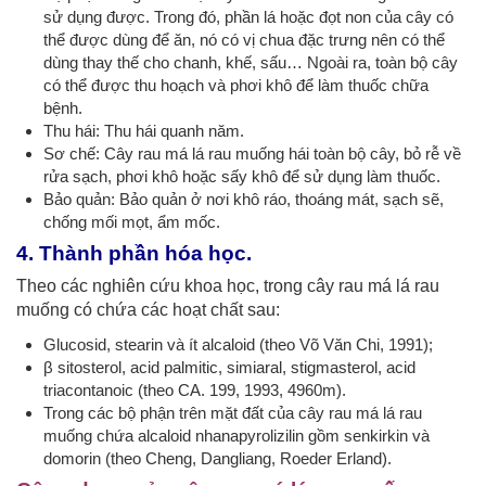
sử dụng được. Trong đó, phần lá hoặc đọt non của cây có
thể được dùng để ăn, nó có vị chua đặc trưng nên có thể
dùng thay thế cho chanh, khế, sấu… Ngoài ra, toàn bộ cây
có thể được thu hoạch và phơi khô để làm thuốc chữa
bệnh.
Thu hái: Thu hái quanh năm.
Sơ chế: Cây rau má lá rau muống hái toàn bộ cây, bỏ rễ về
rửa sạch, phơi khô hoặc sấy khô để sử dụng làm thuốc.
Bảo quản: Bảo quản ở nơi khô ráo, thoáng mát, sạch sẽ,
chống mối mọt, ẩm mốc.
4. Thành phần hóa học.
Theo các nghiên cứu khoa học, trong cây rau má lá rau
muống có chứa các hoạt chất sau:
Glucosid, stearin và ít alcaloid (theo Võ Văn Chi, 1991);
β sitosterol, acid palmitic, simiaral, stigmasterol, acid
triacontanoic (theo CA. 199, 1993, 4960m).
Trong các bộ phận trên mặt đất của cây rau má lá rau
muống chứa alcaloid nhanapyrolizilin gồm senkirkin và
domorin (theo Cheng, Dangliang, Roeder Erland).