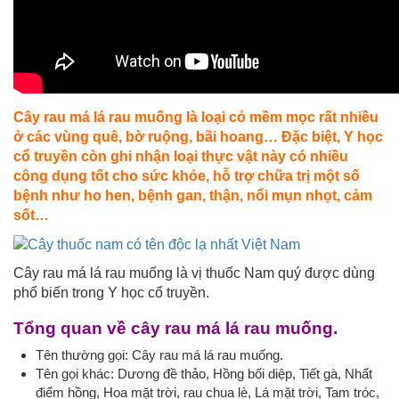
Cây rau má lá rau muống là loại cỏ mềm mọc rất nhiều
ở các vùng quê, bờ ruộng, bãi hoang… Đặc biệt, Y học
cổ truyền còn ghi nhận loại thực vật này có nhiều
công dụng tốt cho sức khỏe, hỗ trợ chữa trị một số
bệnh như ho hen, bệnh gan, thận, nổi mụn nhọt, cảm
sốt…
Cây rau má lá rau muống là vị thuốc Nam quý được dùng
phổ biến trong Y học cổ truyền.
Tổng quan về cây rau má lá rau muống.
Tên thường gọi: Cây rau má lá rau muống.
Tên gọi khác: Dương đề thảo, Hồng bối diệp, Tiết gà, Nhất
điểm hồng, Hoa mặt trời, rau chua lè, Lá mặt trời, Tam tróc,