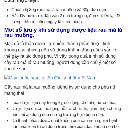
Cách thực hiện.
Chuẩn bị 30g rau má lá rau muống và 30g dừa cạn.
Sắc lấy nước rồi đập vào 2 quả trứng gà, đun sôi lên lại để
trứng chín rồi uống ngay khi còn nóng.
Một số lưu ý khi sử dụng dược liệu rau má lá
rau muống.
Mặc dù là thảo dược tự nhiên, thành phần dược tính
không cao nhưng nếu sử dụng không đúng cách vẫn có
thể gây ra tác dụng phụ. Vì vậy, trong quá trình sử dụng
cây rau má lá rau muống, người dùng cần chú ý một số
vấn đề sau:
Cây rau má lá rau muống kiêng kỵ sử dụng cho phụ nữ
mang thai.
Loại dược liệu này kiêng kỵ sử dụng cho phụ nữ có thai.
Dược liệu chỉ có tác dụng hỗ trợ chữa trị, giảm triệu chứng
nên chỉ áp dụng cho những trường hợp bệnh nhẹ.
Do thành phần dược chất không quá cao nên người bệnh
cần phải kiên trì áp dụng trong thời gian dài, không nên bỏ