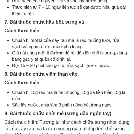
Rửa sạch các nguyên liệu và sắc lấy nước uống.
Thực hiện từ 7 – 10 ngày liên tục sẽ đạt được hiệu quả cải
thiện rõ rệt.
7. Bài thuốc chữa hậu bối, sưng vú.
Cách thực hiện.
Chuẩn bị một lá của cây rau má lá rau muống tươi, rửa
sạch và ngâm nước muối pha loãng
Giã nát cùng một ít đường đỏ rồi đắp lên chỗ bị sưng, dùng
băng gạc y tế quấn cố định lại.
Đợi 15 – 20 phút sau gỡ ra, rửa sạch lại với nước.
8. Bài thuốc chữa viêm thận cấp.
Cách thực hiện.
Chuẩn bị 15g rau má lá rau muống, 15g xa tiền thảo,15g lá
diễn.
Sắc lấy nước, chia làm 3 phần uống hết trong ngày.
9. Bài thuốc chữa chín mé (sưng đầu ngón tay).
Cách thực hiện: Tương tự như cách chữa sưng nhọt, dùng
lá của cây rau má lá rau muống giã nát đắp lên chỗ sưng