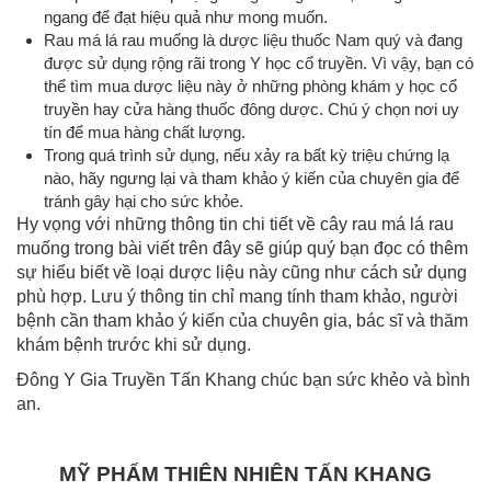
ngang để đạt hiệu quả như mong muốn.
Rau má lá rau muống là dược liệu thuốc Nam quý và đang
được sử dụng rộng rãi trong Y học cổ truyền. Vì vậy, bạn có
thể tìm mua dược liệu này ở những phòng khám y học cổ
truyền hay cửa hàng thuốc đông dược. Chú ý chọn nơi uy
tín để mua hàng chất lượng.
Trong quá trình sử dụng, nếu xảy ra bất kỳ triệu chứng lạ
nào, hãy ngưng lại và tham khảo ý kiến của chuyên gia để
tránh gây hại cho sức khỏe.
Hy vọng với những thông tin chi tiết về cây rau má lá rau
muống trong bài viết trên đây sẽ giúp quý bạn đọc có thêm
sự hiểu biết về loại dược liệu này cũng như cách sử dụng
phù hợp. Lưu ý thông tin chỉ mang tính tham khảo, người
bệnh cần tham khảo ý kiến của chuyên gia, bác sĩ và thăm
khám bệnh trước khi sử dụng.
Đông Y Gia Truyền Tấn Khang chúc bạn sức khẻo và bình
an.
MỸ PHẨM THIÊN NHIÊN TẤN KHANG