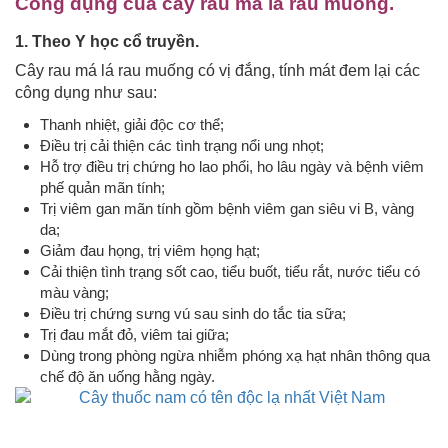
Công dụng của cây rau má lá rau muống.
1. Theo Y học cổ truyền.
Cây rau má lá rau muống có vị đắng, tính mát đem lại các
công dụng như sau:
Thanh nhiệt, giải độc cơ thể;
Điều trị cải thiện các tình trạng nổi ung nhọt;
Hỗ trợ điều trị chứng ho lao phổi, ho lâu ngày và bệnh viêm
phế quản mãn tính;
Trị viêm gan mãn tính gồm bệnh viêm gan siêu vi B, vàng
da;
Giảm đau họng, trị viêm họng hạt;
Cải thiện tình trạng sốt cao, tiểu buốt, tiểu rắt, nước tiểu có
màu vàng;
Điều trị chứng sưng vú sau sinh do tắc tia sữa;
Trị đau mắt đỏ, viêm tai giữa;
Dùng trong phòng ngừa nhiễm phóng xạ hạt nhân thông qua
chế độ ăn uống hằng ngày.