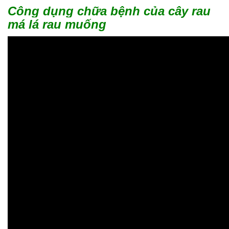
Công dụng chữa bệnh của cây rau
má lá rau muống