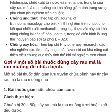
Fitoterapia, chiết xuất từ nước và methanolic trong lá của
cây rau má lá rau muống có khả năng giảm tình trạng sưng
phù chân (thí nghiệm trên chuột);
Chống ung thư:
Theo tạp chí Journal of
Ethnopharmacology cho biết khi thí nghiệm trên chuột cho
kết quả chiết xuất methanolic trong loại thực vật này có khả
năng chống lại các tế bào ung thư, trong đó điển hình là ung
thư nguyên bào sợi từ phổi L – 929;
Chống oxy hóa:
Theo tạp chí Phytotherapy research, các
nhà nghiên cứu tìm thấy hoạt chất flavonoid có khả năng cải
thiện triệu chứng đục thủy tinh thể khi thí nghiệm trên chuột.
Gợi ý một số bài thuốc dùng cây rau má lá
rau muống để chữa bệnh.
Một số bài thuốc dân gian lưu truyền chữa bệnh hay từ cây
rau má lá rau muống như:
1. Bài thuốc giảm sốt, chữa cảm cúm.
Cách thực hiện:
Chuẩn bị 30 – 50g cây rau má lá rau muống tươi hoặc khô
đều được.