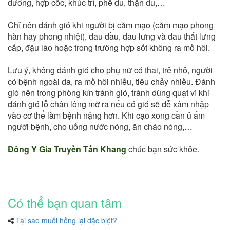
dương, hợp cốc, khúc trì, phế du, thận du,…
Chỉ nên đánh gió khi người bị cảm mạo (cảm mạo phong
hàn hay phong nhiệt), đau đầu, đau lưng và đau thắt lưng
cấp, đậu lào hoặc trong trường hợp sốt không ra mồ hôi.
Lưu ý, không đánh gió cho phụ nữ có thai, trẻ nhỏ, người
có bệnh ngoài da, ra mồ hôi nhiều, tiêu chảy nhiều. Đánh
gió nên trong phòng kín tránh gió, tránh dùng quạt vì khi
đánh gió lỗ chân lông mở ra nếu có gió sẽ dễ xâm nhập
vào cơ thể làm bệnh nặng hơn. Khi cạo xong cần ủ ấm
người bệnh, cho uống nước nóng, ăn cháo nóng,…
Đông Y Gia Truyền Tấn Khang
chúc bạn sức khỏe.
Có thể bạn quan tâm
Tại sao muối hồng lại dặc biệt?