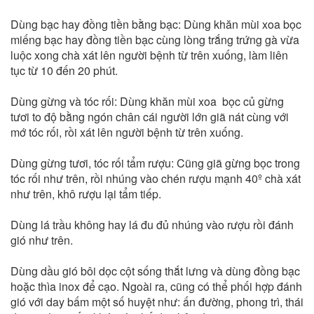
Dùng bạc hay đồng tiền bằng bạc: Dùng khăn mùi xoa bọc
miếng bạc hay đồng tiền bạc cùng lòng trắng trứng gà vừa
luộc xong chà xát lên người bệnh từ trên xuống, làm liên
tục từ 10 đến 20 phút.
Dùng gừng và tóc rối: Dùng khăn mùi xoa bọc củ gừng
tươi to độ bằng ngón chân cái người lớn giã nát cùng với
mớ tóc rối, rồi xát lên người bệnh từ trên xuống.
Dùng gừng tươi, tóc rối tẩm rượu: Cũng giã gừng bọc trong
tóc rối như trên, rồi nhúng vào chén rượu mạnh 40º chà xát
như trên, khô rượu lại tẩm tiếp.
Dùng lá trầu không hay lá đu đủ nhúng vào rượu rồi đánh
gió như trên.
Dùng dầu gió bôi dọc cột sống thắt lưng và dùng đồng bạc
hoặc thìa inox để cạo. Ngoài ra, cũng có thể phối hợp đánh
gió với day bấm một số huyệt như: ấn đường, phong trì, thái