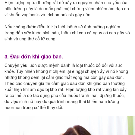
Hiện tượng ngứa thường rất dễ xảy ra nguyên nhân chủ yếu của
hiện tượng này là do mắc phải một chứng viêm nhiễm âm đạo do
vi khuẩn vaginosis và trichomoniasis gây nên.
Nếu không được điều trị kịp thời, bệnh sẽ ảnh hưởng nghiêm
trọng đến sức khỏe sinh sản, thậm chí còn có nguy cơ cao gây vô
sinh và ung thư cổ tử cung.
3. Đau đớn khi giao ban.
Chuyện yêu luôn được mệnh danh là loại thuốc bổ đối với sức
khỏe. Tuy nhiên không ít chị em lại e ngại chuyện ấy vì nó không
những không đem lại cảm giác thất vọng mà còn gây đau đớn.
Theo các chuyên gia thì cảm giác đau đớn khi giao ban thường
xuất hiện khi âm đạo bị khô rát. Hiện tượng khô rát vùng kín xảy
ra có thể là do tác dụng phụ của thuốc tránh thai, dị ứng thuốc,
do việc sinh nở hay do quá trình mang thai khiến hàm lượng
hoormon trong cơ thể thay đổi.