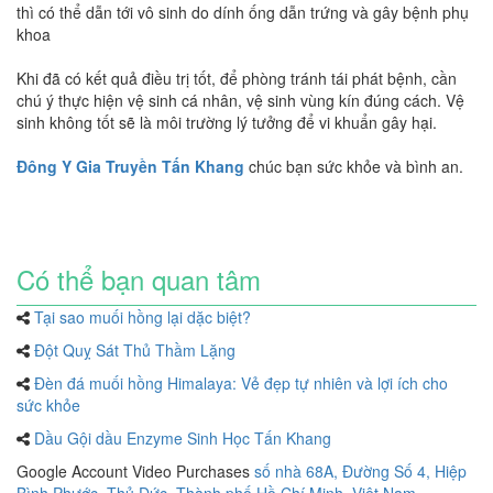
thì có thể dẫn tới vô sinh do dính ống dẫn trứng và gây bệnh phụ
khoa
Khi đã có kết quả điều trị tốt, để phòng tránh tái phát bệnh, cần
chú ý thực hiện vệ sinh cá nhân, vệ sinh vùng kín đúng cách. Vệ
sinh không tốt sẽ là môi trường lý tưởng để vi khuẩn gây hại.
Đông Y Gia Truyền Tấn Khang
chúc bạn sức khỏe và bình an.
Có thể bạn quan tâm
Tại sao muối hồng lại dặc biệt?
Đột Quỵ Sát Thủ Thầm Lặng
Đèn đá muối hồng Himalaya: Vẻ đẹp tự nhiên và lợi ích cho
sức khỏe
Dầu Gội dầu Enzyme Sinh Học Tấn Khang
Google Account Video Purchases
số nhà 68A, Đường Số 4, Hiệp