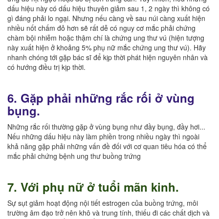
dấu hiệu này có dấu hiệu thuyên giảm sau 1, 2 ngày thì không có
gì đáng phải lo ngại. Nhưng nếu càng về sau núi càng xuất hiện
nhiều nốt chấm đỏ hơn sẽ rất dễ có nguy cơ mắc phải chứng
chàm bội nhiễm hoặc thậm chí là chứng ung thư vú (hiện tượng
này xuất hiện ở khoảng 5% phụ nữ mắc chứng ung thư vú). Hãy
nhanh chóng tới gặp bác sĩ để kịp thời phát hiện nguyên nhân và
có hướng điều trị kịp thời.
6. Gặp phải những rắc rối ở vùng
bụng.
Những rắc rối thường gặp ở vùng bụng như đầy bụng, đầy hơi...
Nếu những dấu hiệu này làm phiền trong nhiều ngày thì ngoài
khả năng gặp phải những vấn đề đối với cơ quan tiêu hóa có thể
mắc phải chứng bệnh ung thư buồng trứng
7. Với phụ nữ ở tuổi mãn kinh.
Sự sụt giảm hoạt động nội tiết estrogen của buồng trứng, môi
trường âm đạo trở nên khô và trung tính, thiếu đi các chất dịch và