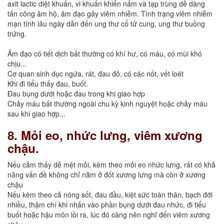
axit lactic diệt khuẩn, vi khuẩn khiến nấm và tạp trùng dễ dàng
tấn công âm hộ, âm đạo gây viêm nhiễm. Tình trạng viêm nhiễm
mạn tính lâu ngày dẫn đến ung thư cổ tử cung, ung thư buồng
trứng.
Âm đạo có tiết dịch bất thường có khí hư, có máu, có mùi khó
chịu...
Cơ quan sinh dục ngứa, rát, đau đỏ, có các nốt, vết loét
Khi đi tiểu thấy đau, buốt.
Đau bụng dưới hoặc đau trong khi giao hợp
Chảy máu bất thường ngoài chu kỳ kinh nguyệt hoặc chảy máu
sau khi giao hợp...
8. Mỏi eo, nhức lưng, viêm xương
chậu.
Nếu cảm thấy dễ mệt mỏi, kèm theo mỏi eo nhức lưng, rất có khả
năng vấn đề không chỉ nằm ở đốt xương lưng mà còn ở xương
chậu
Nếu kèm theo cả nóng sốt, đau đầu, kiệt sức toàn thân, bạch đới
nhiều, thậm chí khi nhấn vào phần bụng dưới đau nhức, đi tiểu
buốt hoặc hậu môn lồi ra, lúc đó càng nên nghĩ đến viêm xương