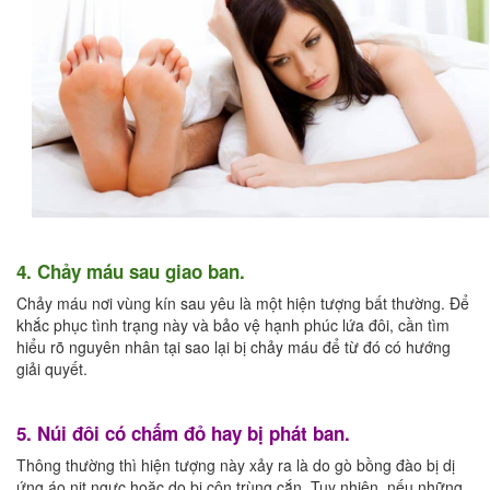
4. Chảy máu sau giao ban.
Chảy máu nơi vùng kín sau yêu là một hiện tượng bất thường. Để
khắc phục tình trạng này và bảo vệ hạnh phúc lứa đôi, cần tìm
hiểu rõ nguyên nhân tại sao lại bị chảy máu để từ đó có hướng
giải quyết.
5. Núi đôi có chấm đỏ hay bị phát ban.
Thông thường thì hiện tượng này xảy ra là do gò bồng đào bị dị
ứng áo nịt ngực hoặc do bị côn trùng cắn. Tuy nhiên, nếu những