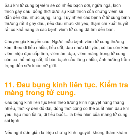
Sau khi tử cung bị viêm sẽ có nhiều bạch đới, ngứa ngá, kích
thích gây đau, đồng thời dưới sự kích thích của chứng viêm sẽ
dẫn đến đau nhức bụng, lưng. Tuy nhiên các bệnh ở tử cung bình
thường rất ít gây đau, nếu đau nhức khi yêu, thậm chí xuất huyết,
rất có khả năng là các bệnh viêm tử cung đã tìm đến bạn.
Chuyên gia khuyến cáo. Người mắc bệnh viêm tử cung thường
kèm theo đi tiểu nhiều, tiểu dắt, đau nhức khi yêu, có lúc còn kèm
viêm niệu đạo cấp tính, viêm âm đạo, viêm màng trong tử cung,
còn có thể nóng sốt, tế bào bạch cầu tăng nhiều, ảnh hưởng trầm
trọng đến sức khỏe nữ giới.
11. Đau bụng kinh liên tục. Kiểm tra
màng trong tử cung.
Đau bụng kinh liên tục kèm theo lượng kinh nguyệt hàng tháng
nhiều, thời kỳ đèn đỏ dài, đồng thời cũng có thể xuất hiện đau khi
yêu, hậu môn lồi ra, đi tiểu buốt... là biểu hiện của màng tử cung
sai lệnh
Nếu nghĩ đơn giản là triệu chứng kinh nguyệt, không thăm khám