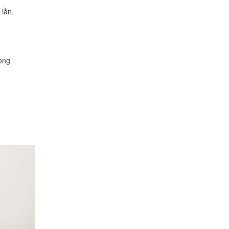
 lần.
ong