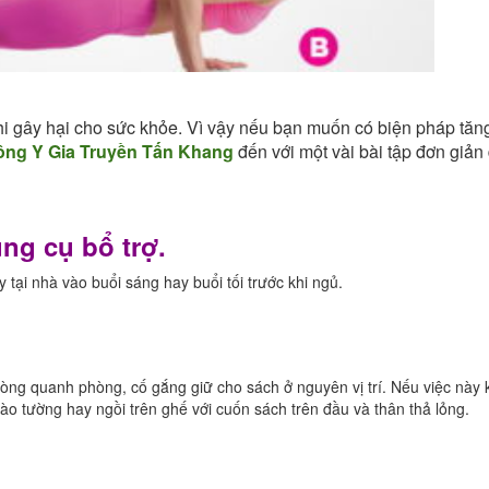
khi gây hại cho sức khỏe. Vì vậy nếu bạn muốn có biện pháp tăn
ông Y Gia Truyền Tấn Khang
đến với một vài bài tập đơn giản
ng cụ bổ trợ.
 tại nhà vào buổi sáng hay buổi tối trước khi ngủ.
 vòng quanh phòng, cố gắng giữ cho sách ở nguyên vị trí. Nếu việc này
 vào tường hay ngồi trên ghế với cuốn sách trên đầu và thân thả lỏng.