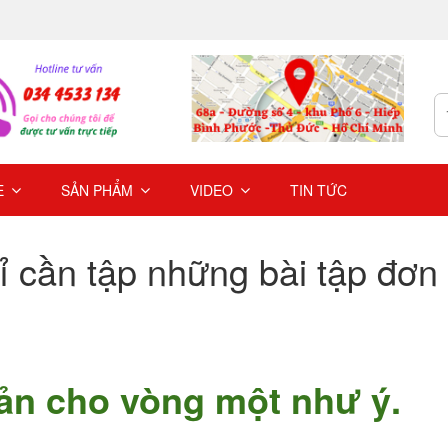
E
SẢN PHẨM
VIDEO
TIN TỨC
ỉ cần tập những bài tập đơn
iản cho vòng một như ý.