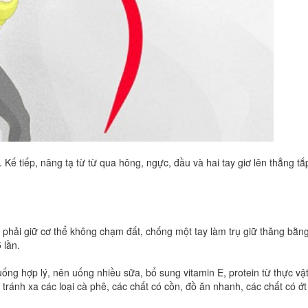
Kế tiếp, nâng tạ từ từ qua hông, ngực, đầu và hai tay giơ lên thẳng tắ
 phải giữ cơ thể không chạm đất, chống một tay làm trụ giữ thăng bằng
 lần.
ống hợp lý, nên uống nhiều sữa, bổ sung vitamin E, protein từ thực vật
tránh xa các loại cà phê, các chất có cồn, đồ ăn nhanh, các chất có ớt