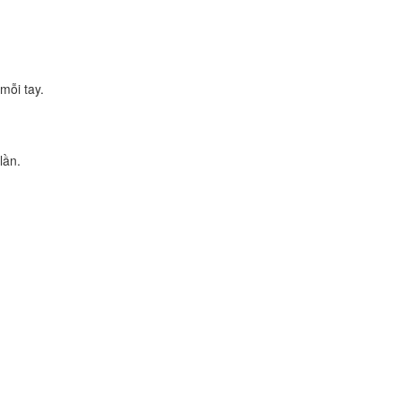
mỗi tay.
lần.