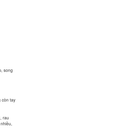
p, song
 còn tay
, rau
 nhiều,