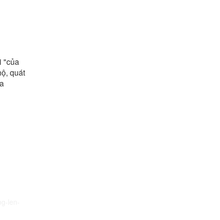
i "của
nộ, quát
ủa
ng-len-