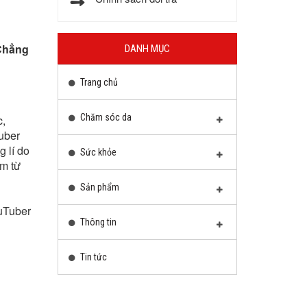
 Chẳng
DANH MỤC
Trang chủ
Chăm sóc da
c,
uber
g lí do
Sức khỏe
ơm từ
Sản phẩm
ouTuber
Thông tin
Tin tức