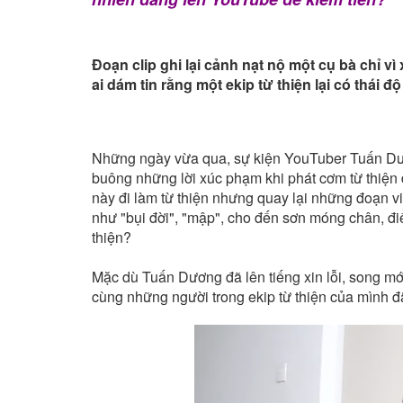
Đoạn clip ghi lại cảnh nạt nộ một cụ bà chỉ 
ai dám tin rằng một ekip từ thiện lại có thái đ
Những ngày vừa qua, sự kiện YouTuber Tuấn Dư
buông những lời xúc phạm khi phát cơm từ thiệ
này đi làm từ thiện nhưng quay lại những đoạn vide
như "bụi đời", "mập", cho đến sơn móng chân, đi
thiện?
Mặc dù Tuấn Dương đã lên tiếng xin lỗi, song mớ
cùng những người trong ekip từ thiện của mình đã