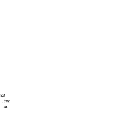
một
 tiếng
. Lúc