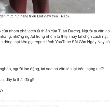
ến mức hút hàng triệu lượt view trên TikTok.
độ của nhóm phát cơm từ thiện của Tuấn Dương. Người ta vẫn nó
 nhàng, những người trong nhóm từ thiện này lại chọn cách nạt 
zen đồng loạt kêu gọi report kênh YouTube Sài Gòn Ngày Nay c
nghèo, người lao động, tại sao nó vẫn tồn tại trên mạng nhỉ?
, đây là thái độ gì!
o?
-nat-no-lon-tieng-voi-nguoi-cao-tuoi-vi-xin-them-1-suat-ngang-nhien-da
_source=coccoc&utm_medium=ccnews