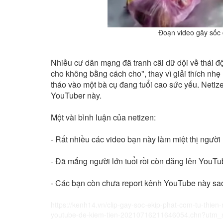
Đoạn video gây sốc đ
Nhiều cư dân mạng đã tranh cãi dữ dội về thái 
cho không bằng cách cho", thay vì giải thích nhẹ
tháo vào một bà cụ đang tuổi cao sức yếu. Neti
YouTuber này.
Một vài bình luận của netizen:
- Rất nhiều các video bạn này làm miệt thị người 
- Đã mắng người lớn tuổi rồi còn đăng lên YouTube
- Các bạn còn chưa report kênh YouTube này sa
https://kenh14.vn/clip-gay-soc-ekip-phat-com-tu-thien
youtube-de-kiem-tien-20210716211646054.chn?utm