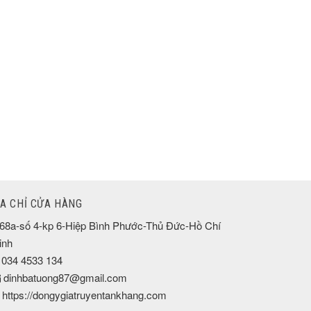
ỊA CHỈ CỬA HÀNG
68a-số 4-kp 6-Hiệp Bình Phước-Thủ Đức-Hồ Chí
inh
034 4533 134
dinhbatuong87@gmail.com
https://dongygiatruyentankhang.com