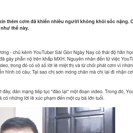
vì xin thêm cơm đã khiến nhiều người không khỏi sốc nặng.
ộ như thế này.
ơng - chủ kênh YouTuber Sài Gòn Ngày Nay có thái độ hằn họ
n đã gây phẫn nộ trên khắp MXH. Nguyên nhân đến từ việc YouT
o, trong đó có vô số lời lẽ miệt thị và từ chối phát cơm vì nhữn
ển hình có câu: Tại sao chị sơn móng chân mà chị lại đi nhận c
i đây, dân mạng tiếp tục "đào lại" một đoạn video. Trong đó, Y
 có những lời lẽ xúc phạm đến một cụ bà lớn tuổi.