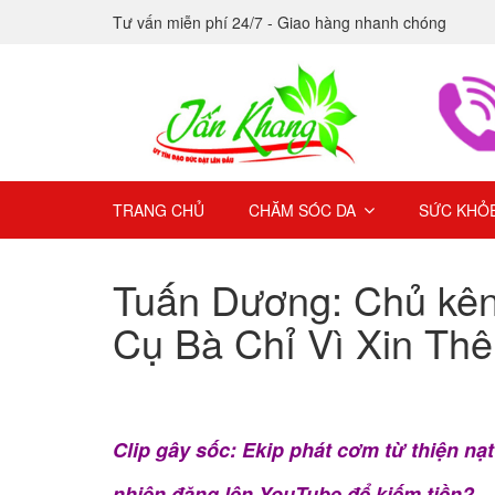
Tư vấn miễn phí 24/7 - Giao hàng nhanh chóng
TRANG CHỦ
CHĂM SÓC DA
SỨC KHỎ
Tuấn Dương: Chủ kên
Cụ Bà Chỉ Vì Xin T
Clip gây sốc: Ekip phát cơm từ thiện nạt
nhiên đăng lên YouTube để kiếm tiền?