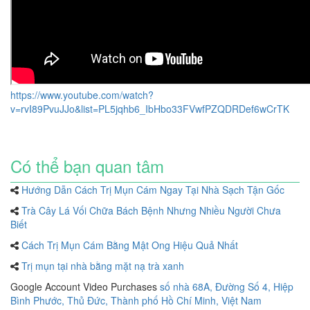
https://www.youtube.com/watch?
v=rvI89PvuJJo&list=PL5jqhb6_IbHbo33FVwfPZQDRDef6wCrTK
Có thể bạn quan tâm
Hướng Dẫn Cách Trị Mụn Cám Ngay Tại Nhà Sạch Tận Gốc
Trà Cây Lá Vối Chữa Bách Bệnh Nhưng Nhiều Người Chưa
Biết
Cách Trị Mụn Cám Bằng Mật Ong Hiệu Quả Nhất
Trị mụn tại nhà bằng mặt nạ trà xanh
Google Account Video Purchases
số nhà 68A, Đường Số 4, Hiệp
Bình Phước, Thủ Đức, Thành phố Hồ Chí Minh, Việt Nam