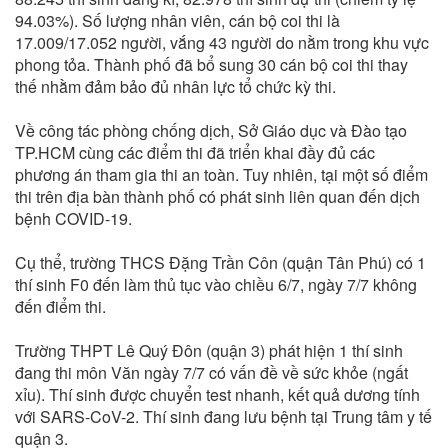
94.03%). Số lượng nhân viên, cán bộ coi thi là
17.009/17.052 người, vắng 43 người do nằm trong khu vực
phong tỏa. Thành phố đã bổ sung 30 cán bộ coi thi thay
thế nhằm đảm bảo đủ nhân lực tổ chức kỳ thi.
Về công tác phòng chống dịch, Sở Giáo dục và Đào tạo
TP.HCM cùng các điểm thi đã triển khai đầy đủ các
phương án tham gia thi an toàn. Tuy nhiên, tại một số điểm
thi trên địa bàn thành phố có phát sinh liên quan đến dịch
bệnh COVID-19.
Cụ thể, trường THCS Đặng Trần Côn (quận Tân Phú) có 1
thí sinh F0 đến làm thủ tục vào chiều 6/7, ngày 7/7 không
đến điểm thi.
Trường THPT Lê Quý Đôn (quận 3) phát hiện 1 thí sinh
đang thi môn Văn ngày 7/7 có vấn đề về sức khỏe (ngất
xỉu). Thí sinh được chuyển test nhanh, kết quả dương tính
với SARS-CoV-2. Thí sinh đang lưu bệnh tại Trung tâm y tế
quận 3.