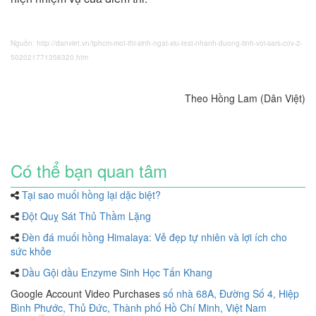
Nguồn: http://danviet.vn/tphcm-mot-thi-sinh-ngat-xiu-test-nhanh-duong-tinh-voi-sars-cov-2-
502021771356320.htm
Theo Hồng Lam (Dân Việt)
Có thể bạn quan tâm
Tại sao muối hồng lại dặc biệt?
Đột Quỵ Sát Thủ Thầm Lặng
Đèn đá muối hồng Himalaya: Vẻ đẹp tự nhiên và lợi ích cho
sức khỏe
Dầu Gội dầu Enzyme Sinh Học Tấn Khang
Google Account Video Purchases
số nhà 68A, Đường Số 4, Hiệp
Bình Phước, Thủ Đức, Thành phố Hồ Chí Minh, Việt Nam