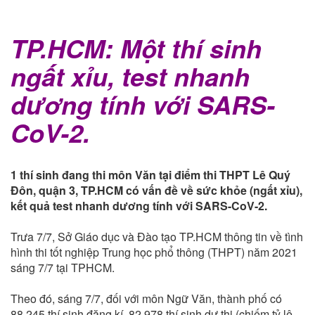
TP.HCM: Một thí sinh
ngất xỉu, test nhanh
dương tính với SARS-
CoV-2.
1 thí sinh đang thi môn Văn tại điểm thi THPT Lê Quý
Đôn, quận 3, TP.HCM có vấn đề về sức khỏe (ngất xỉu),
kết quả test nhanh dương tính với SARS-CoV-2.
Trưa 7/7, Sở Giáo dục và Đào tạo TP.HCM thông tin về tình
hình thi tốt nghiệp Trung học phổ thông (THPT) năm 2021
sáng 7/7 tại TPHCM.
Theo đó, sáng 7/7, đối với môn Ngữ Văn, thành phố có
88.245 thí sinh đăng kí, 82.978 thí sinh dự thi (chiếm tỷ lệ