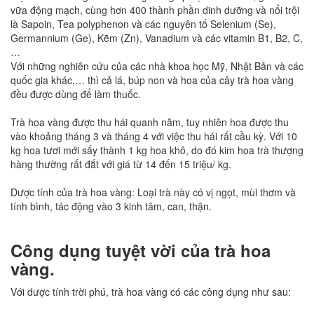
vữa động mạch, cùng hơn 400 thành phần dinh dưỡng và nổi trội
là Sapoin, Tea polyphenon và các nguyên tố Selenium (Se),
Germannium (Ge), Kẽm (Zn), Vanadium và các vitamin B1, B2, C,
…
Với những nghiên cứu của các nhà khoa học Mỹ, Nhật Bản và các
quốc gia khác,… thì cả lá, búp non và hoa của cây trà hoa vàng
đều được dùng để làm thuốc.
Trà hoa vàng được thu hái quanh năm, tuy nhiên hoa được thu
vào khoảng tháng 3 và tháng 4 với việc thu hái rất cầu kỳ. Với 10
kg hoa tươi mới sấy thành 1 kg hoa khô, do đó kim hoa trà thượng
hàng thường rất đắt với giá từ 14 đến 15 triệu/ kg.
Dược tính của trà hoa vàng: Loại trà này có vị ngọt, mùi thơm và
tính bình, tác động vào 3 kinh tâm, can, thận.
Công dụng tuyệt vời của trà hoa
vàng.
Với dược tính trời phú, trà hoa vàng có các công dụng như sau: