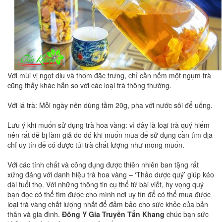
Với mùi vị ngọt dịu và thơm đặc trưng, chỉ cần nếm một ngụm trà
cũng thấy khác hẳn so với các loại trà thông thường.
Với lá trà: Mỗi ngày nên dùng tầm 20g, pha với nước sôi để uống.
Lưu ý khi muốn sử dụng trà hoa vàng: vì đây là loại trà quý hiếm
nên rất dễ bị làm giả do đó khi muốn mua để sử dụng cần tìm địa
chỉ uy tín để có được túi trà chất lượng như mong muốn.
Với các tính chất và công dụng được thiên nhiên ban tặng rất
xứng đáng với danh hiệu trà hoa vàng – ‘Thảo dược quý’ giúp kéo
dài tuổi thọ. Với những thông tin cụ thể từ bài viết, hy vọng quý
bạn đọc có thể tìm được cho mình nơi uy tín để có thể mua được
loại trà vàng chất lượng nhất để đảm bảo cho sức khỏe của bản
thân và gia đình.
Đông Y Gia Truyền Tấn Khang
chúc bạn sức