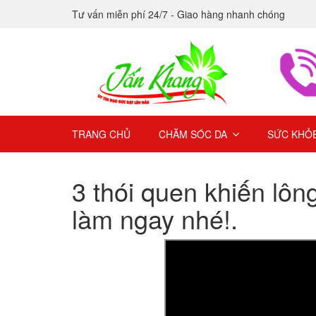
Tư vấn miễn phí 24/7 - Giao hàng nhanh chóng
TRANG CHỦ
CHĂM SÓC DA
SỨC KHỎ
3 thói quen khiến lôn
làm ngay nhé!.