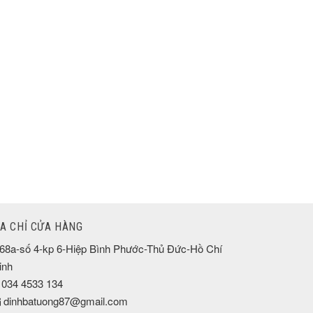
ỊA CHỈ CỬA HÀNG
68a-số 4-kp 6-Hiệp Bình Phước-Thủ Đức-Hồ Chí
inh
034 4533 134
dinhbatuong87@gmail.com