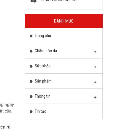
DANH MỤC
Trang chủ
Chăm sóc da
Sức khỏe
Sản phẩm
Thông tin
àng ngày
ắt của
Tin tức
yến rũ