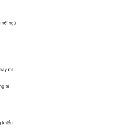
 mới ngủ
 hay mi
ng tế
g khiến