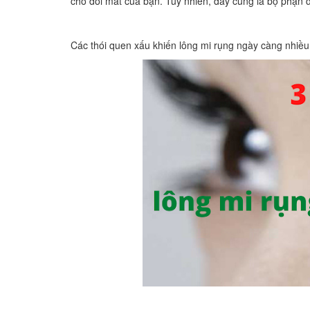
cho đôi mắt của bạn. Tuy nhiên, đây cũng là bộ phận d
Các thói quen xấu khiến lông mi rụng ngày càng nhiều