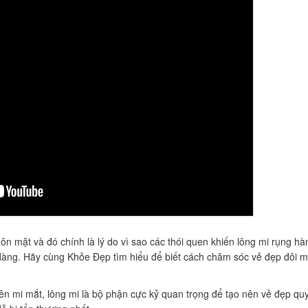
ôn mặt và đó chính là lý do vì sao các thói quen khiến lông mi rụng h
dàng. Hãy cùng Khỏe Đẹp tìm hiểu để biết cách chăm sóc vẻ đẹp đôi m
ên mi mắt, lông mi là bộ phận cực kỷ quan trọng để tạo nên vẻ đẹp qu