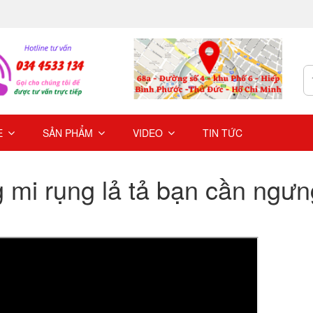
E
SẢN PHẨM
VIDEO
TIN TỨC
g mi rụng lả tả bạn cần ngưn