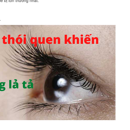
ễ bị tổn thương nhất.
.