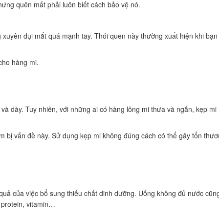
hưng quên mất phải luôn biết cách bảo vệ nó.
g xuyên dụi mắt quá mạnh tay. Thói quen này thường xuất hiện khi bạn
 cho hàng mi.
à dày. Tuy nhiên, với những ai có hàng lông mi thưa và ngắn, kẹp mi
m bị vấn đề này. Sử dụng kẹp mi không đúng cách có thể gây tổn thươ
 quả của việc bổ sung thiếu chất dinh dưỡng. Uống không đủ nước cũn
 protein, vitamin…