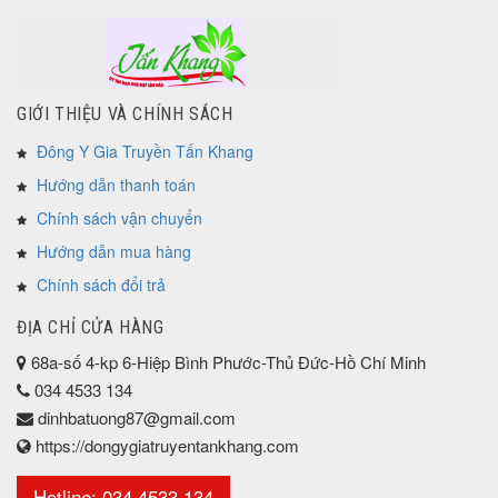
GIỚI THIỆU VÀ CHÍNH SÁCH
Đông Y Gia Truyền Tấn Khang
Hướng dẫn thanh toán
Chính sách vận chuyển
Hướng dẫn mua hàng
Chính sách đổi trả
ĐỊA CHỈ CỬA HÀNG
68a-số 4-kp 6-Hiệp Bình Phước-Thủ Đức-Hồ Chí Minh
034 4533 134
dinhbatuong87@gmail.com
https://dongygiatruyentankhang.com
Hotline: 034 4533 134