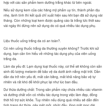
hợp với các sản phẩm kem dưỡng trắng khác từ bên ngoài.
Nếu sử dụng kem của các hãng mỹ phẩm uy tín, thành phần dịu
nhẹ, lành tính thì kết quả chỉ xuất hiện sau khi bạn đã sử dụng vài
tháng. Còn những loại kem được quảng cáo là trắng tức thời sau
vài ngày thì đừng nên sử dụng do có quá nhiều tác dụng phụ.
Liệu thuốc uống trắng da có an toàn?.
Có nên uống thuốc trắng da thường xuyên không? Trước khi sử
dụng, bạn cần tìm hiểu về những tác dụng phụ của viên uống
trắng da.
Làm da yếu đi: Lạm dụng loại thuốc này, cơ thể sẽ không còn sản
sinh đủ lượng melanin để bảo vệ da dưới ánh nắng mặt trời. Dần
dần da trở nên yếu đi, mất cân bằng, mất khả năng bảo vệ tự
nhiên và rất khó để khôi phục lại như lúc ban đầu.
Dư thừa dưỡng chất: Trong sản phẩm này chứa nhiều các vitamin
và dưỡng chất vốn có nhiều tác dụng trong việc làm đẹp, đồng
thời hỗ trợ sức khỏe. Tuy nhiên nếu dùng quá nhiều sẽ dẫn đến
tình trạng dư thừa, gây mệt mỏi, nhức đầu, lông mặt mọc dài…