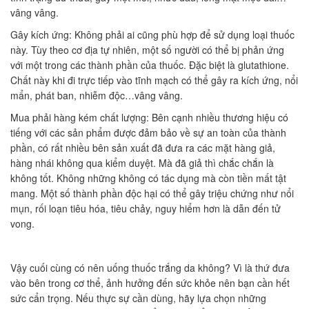
vâng vâng.
Gây kích ứng: Không phải ai cũng phù hợp để sử dụng loại thuốc
này. Tùy theo cơ địa tự nhiên, một số người có thể bị phản ứng
với một trong các thành phần của thuốc. Đặc biệt là glutathione.
Chất này khi đi trực tiếp vào tĩnh mạch có thể gây ra kích ứng, nổi
mẩn, phát ban, nhiễm độc…vâng vâng.
Mua phải hàng kém chất lượng: Bên cạnh nhiều thương hiệu có
tiếng với các sản phẩm được đảm bảo về sự an toàn của thành
phần, có rất nhiều bên sản xuất đã đưa ra các mặt hàng giả,
hàng nhái không qua kiểm duyệt. Mà đã giả thì chắc chắn là
không tốt. Không những không có tác dụng mà còn tiền mất tật
mang. Một số thành phần độc hại có thể gây triệu chứng như nổi
mụn, rối loạn tiêu hóa, tiêu chảy, nguy hiểm hơn là dẫn đến tử
vong.
Vậy cuối cùng có nên uống thuốc trắng da không? Vì là thứ đưa
vào bên trong cơ thể, ảnh hưởng đến sức khỏe nên bạn cần hết
sức cẩn trọng. Nếu thực sự cần dùng, hãy lựa chọn những