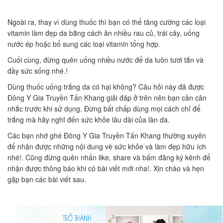
Ngoài ra, thay vì dùng thuốc thì bạn có thể tăng cường các loại
vitamin làm đẹp da bằng cách ăn nhiều rau củ, trái cây, uống
nước ép hoặc bổ sung các loại vitamin tổng hợp.
Cuối cùng, đừng quên uống nhiều nước để da luôn tươi tắn và
đầy sức sống nhé.!
Dùng thuốc uống trắng da có hại không? Câu hỏi này đã được
Đông Y Gia Truyền Tấn Khang giải đáp ở trên nên bạn cần cân
nhắc trước khi sử dụng. Đừng bất chấp dùng mọi cách chỉ để
trắng mà hãy nghĩ đến sức khỏe lâu dài của làn da.
Các bạn nhớ ghé Đông Y Gia Truyền Tấn Khang thường xuyên
để nhận được những nội dung vè sức khỏe và làm đẹp hữu ích
nhé!. Cũng đừng quên nhấn like, share và bấm đăng ký kênh để
nhận được thông báo khi có bài viết mới nha!. Xin chào và hẹn
gặp bạn các bài viết sau.