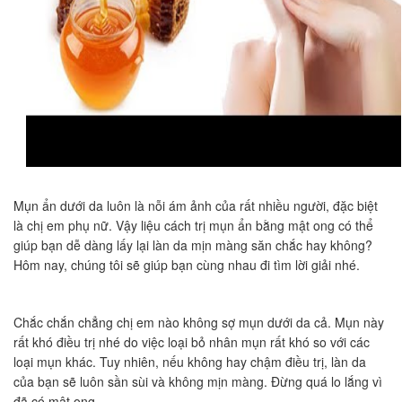
Mụn ẩn dưới da luôn là nỗi ám ảnh của rất nhiều người, đặc biệt
là chị em phụ nữ. Vậy liệu cách trị mụn ẩn bằng mật ong có thể
giúp bạn dễ dàng lấy lại làn da mịn màng săn chắc hay không?
Hôm nay, chúng tôi sẽ giúp bạn cùng nhau đi tìm lời giải nhé.
Chắc chắn chẳng chị em nào không sợ mụn dưới da cả. Mụn này
rất khó điều trị nhé do việc loại bỏ nhân mụn rất khó so với các
loại mụn khác. Tuy nhiên, nếu không hay chậm điều trị, làn da
của bạn sẽ luôn sần sùi và không mịn màng. Đừng quá lo lắng vì
đã có mật ong.